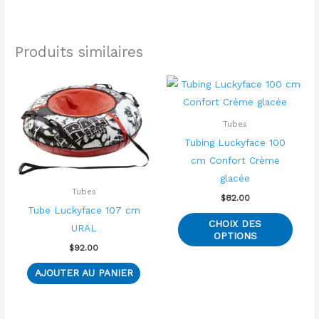
Produits similaires
Ce
produ
a
Tubes
plusi
Tubing Luckyface 100
variat
cm Confort Crème
Les
glacée
optio
Tubes
$
82.00
peuve
Tube Luckyface 107 cm
CHOIX DES
être
URAL
OPTIONS
chois
$
92.00
sur
AJOUTER AU PANIER
la
page
du