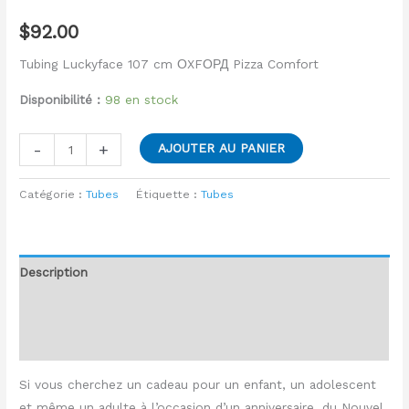
$
92.00
Tubing Luckyface 107 cm ОXFОРД Pizza Comfort
Disponibilité :
98 en stock
-
+
AJOUTER AU PANIER
Catégorie :
Tubes
Étiquette :
Tubes
Description
Informations complémentaires
Avis (0)
Si vous cherchez un cadeau pour un enfant, un adolescent
et même un adulte à l’occasion d’un anniversaire, du Nouvel