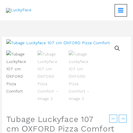
Aller
au
contenu
quantité
de
Tubage
Luckyface
107
cm
ОXFORD
Pizza
Comfort
Tubage Luckyface 107
cm ОXFORD Pizza Comfort