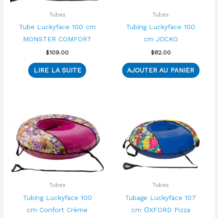
Tubes
Tubes
Tube Luckyface 100 cm
Tubing Luckyface 100
MONSTER COMFORT
cm JOCKO
$
109.00
$
82.00
LIRE LA SUITE
AJOUTER AU PANIER
Ce
produit
a
plusieurs
variations.
Les
options
Tubes
Tubes
peuvent
Tubing Luckyface 100
Tubage Luckyface 107
être
cm Confort Crème
cm ОXFORD Pizza