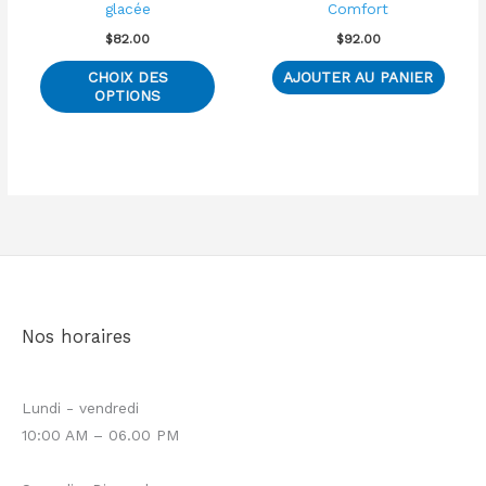
choisies
glacée
Comfort
sur
$
82.00
$
92.00
la
CHOIX DES
AJOUTER AU PANIER
page
OPTIONS
du
produit
Nos horaires
Lundi - vendredi
10:00 AM – 06.00 PM